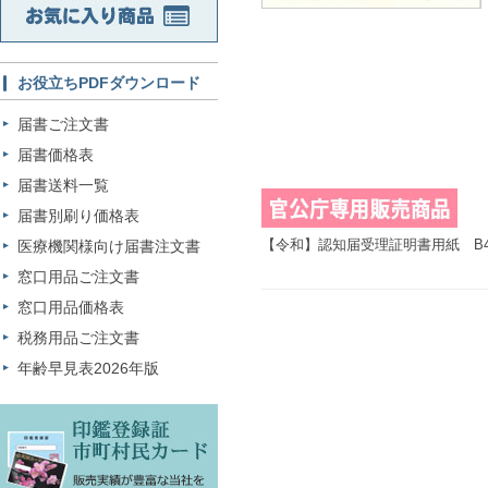
お役立ちPDFダウンロード
届書ご注文書
届書価格表
届書送料一覧
届書別刷り価格表
【令和】認知届受理証明書用紙 B4
医療機関様向け届書注文書
窓口用品ご注文書
窓口用品価格表
税務用品ご注文書
年齢早見表2026年版
印鑑登録証 市町村民カード 販売実績が