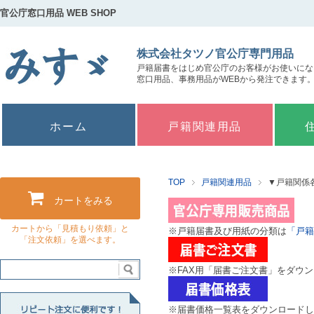
官公庁窓口用品 WEB SHOP
株式会社タツノ官公庁専門用品
戸籍届書をはじめ官公庁のお客様がお使いにな
窓口用品、事務用品がWEBから発注できます
ホーム
戸籍関連用品
TOP
戸籍関連用品
▼戸籍関係
カートをみる
カートから「見積もり依頼」と
※戸籍届書及び用紙の分類は
「戸籍
「注文依頼」を選べます。
※FAX用「届書ご注文書」をダウ
リピート注文に便利です！お気に入り商品"
※届書価格一覧表をダウンロードし