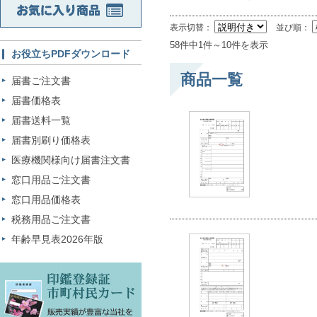
表示切替：
並び順：
58件中1件～10件を表示
お役立ちPDFダウンロード
商品一覧
届書ご注文書
届書価格表
届書送料一覧
届書別刷り価格表
医療機関様向け届書注文書
窓口用品ご注文書
窓口用品価格表
税務用品ご注文書
年齢早見表2026年版
印鑑登録証 市町村民カード 販売実績が