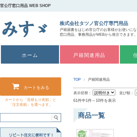
官公庁窓口用品 WEB SHOP
株式会社タツノ官公庁専門用品
戸籍届書をはじめ官公庁のお客様がお使いにな
窓口用品、事務用品がWEBから発注できます
ホーム
戸籍関連用品
TOP
戸籍関連用品
カートをみる
表示切替：
並び順：
カートから「見積もり依頼」と
61件中1件～10件を表示
「注文依頼」を選べます。
商品一覧
リピート注文に便利です！お気に入り商品"